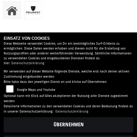
EINSATZ VON COOKIES
Diese Webseite verwendet Cookies, um Dir ein bestmögliches Surf-Erlebnis zu
Derzeit sind keine Einträge vorhanden.
ermöglichen. Diese Daten werden erhoben und dienen nicht für die Erstellung von
Nutzungsprofilen oder anderer weiterführender Verwendung. Sämtliche Informationen
zu verwendeten Cookies und eingebundenen Diensten findest du
hier:
Datenschutzerklärung
Wir verwenden auf dieser Website folgende Dienste, welche erst nach deiner aktiven
Mo-Tec |
Reuschbergstr. 10 | 63825 Schöllkrippen |
Zustimmung eingebunden werden.
Deutschland
Bitte hake dazu den jeweiligen Dienst an und klicke auf Übernehmen:
AGB
|
Impressum
|
Datenschutz
|
Disclaimer
|
Google Maps und Youtube
Barrierefreiheit
|
Batterieverordnung
Optional kann mit Klick auf Alles akzeptieren der Nutzung aller Dienste zugestimmt
werden
Detailierte Informationen zu den verwendeten Cookies und deren Bedeutung findest du
Folgen Sie uns
in unserer Datenschutzerklärung:
Datenschutzerklärung
ÜBERNEHMEN